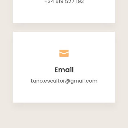
+34 619 527 193

Email
tano.escultor@gmail.com