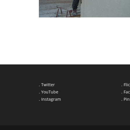
. Twitter
. Fli
. YouTube
. Fa
. Instagram
. Pi