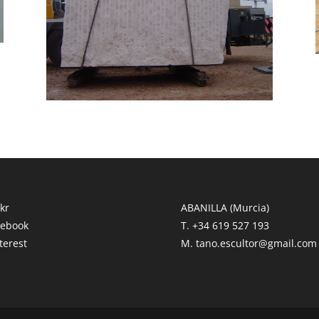
ckr
ABANILLA (Murcia)
cebook
T. +34 619 527 193
nterest
M. tano.escultor@gmail.com